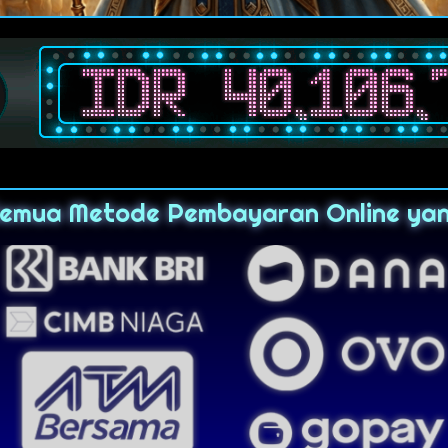
Semua Metode Pembayaran Online ya