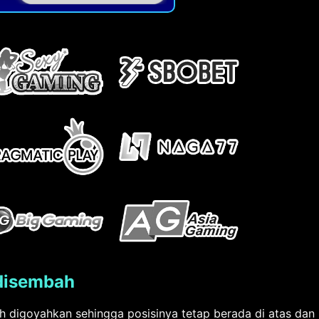
 disembah
h digoyahkan sehingga posisinya tetap berada di atas dan